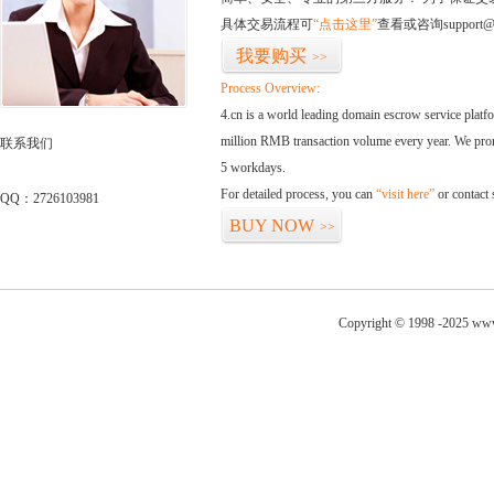
具体交易流程可
“点击这里”
查看或咨询support@
我要购买
>>
Process Overview:
4.cn is a world leading domain escrow service plat
million RMB transaction volume every year. We promi
联系我们
5 workdays.
For detailed process, you can
“visit here”
or contact
QQ：2726103981
BUY NOW
>>
Copyright © 1998 -2025 www.