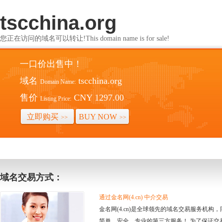
tscchina.org
您正在访问的域名可以转让!This domain name is for sale!
一口价出售中！
域名
tscchina.org
Domain Name:
售价
CNY 1297.00
Listing Price:
立即购买
BUY NOW
>>
>>
域名交易方式：
通过金名网(4.cn) 中介交易
金名网(4.cn)是全球领先的域名交易服务机
简单、安全、专业的第三方服务！ 为了保证交